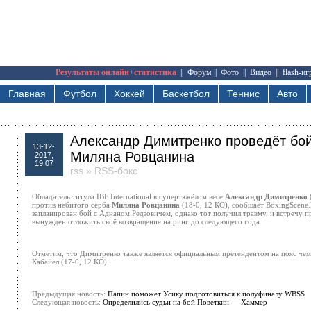
Результаты онлайн+статистика
||
Форум
||
Фото
||
Видео
||
flash-и
Главная
Футбол
Хоккей
Баскетбол
Теннис
Авто
Александр Димитренко проведёт бой
13-12-
Миляна Ровцанина
2017,
19:07
rss
»
RSS-бокс
Обладатель титула IBF International в супертяжёлом весе
Александр Димитренко
против небитого серба
Миляна Ровцанина
(18-0, 12 КО), сообщает BoxingScene
запланирован бой с Аднаном Редзовичем, однако тот получил травму, и встречу 
вынужден отложить своё возвращение на ринг до следующего года.
Отметим, что Димитренко также является официальным претендентом на пояс че
Кабайел (17-0, 12 КО).
Предыдущая новость:
Папин поможет Усику подготовиться к полуфиналу WBSS
Следующая новость:
Определились судьи на бой Поветкин — Хаммер