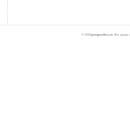
© 2006
prosportlive.ru
. Все права