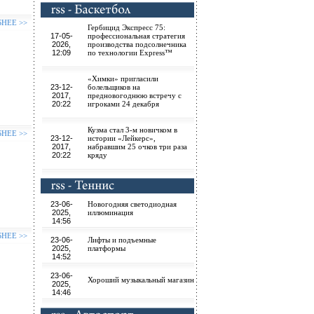
БНЕЕ >>
Гербицид Экспресс 75:
17-05-
профессиональная стратегия
2026,
производства подсолнечника
12:09
по технологии Express™
«Химки» пригласили
23-12-
болельщиков на
2017,
предновогоднюю встречу с
20:22
игроками 24 декабря
Кузма стал 3-м новичком в
БНЕЕ >>
23-12-
истории «Лейкерс»,
2017,
набравшим 25 очков три раза
20:22
кряду
23-06-
Новогодняя светодиодная
2025,
иллюминация
14:56
БНЕЕ >>
23-06-
Лифты и подъемные
2025,
платформы
14:52
23-06-
Хороший музыкальный магазин
2025,
14:46