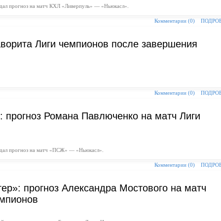
дал прогноз на матч КХЛ «Ливерпуль» — «Ньюкасл».
Комментарии (0)
ПОДРО
ворита Лиги чемпионов после завершения
Комментарии (0)
ПОДРО
прогноз Романа Павлюченко на матч Лиги
 дал прогноз на матч «ПСЖ» — «Ньюкасл».
Комментарии (0)
ПОДРО
ер»: прогноз Александра Мостового на матч
емпионов