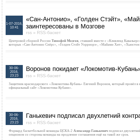
«Сан-Антонио», «Голден Стэйт», «Ма
1-07-2016,
заинтересованы в Мозгове
10:41
rss
»
RSS-баскет
Центровой сборной России
Тимофей Мозгов
, ставший вместе с «Кливленд Кавальер
которых «Сан-Антонио Спёрс», «Голден Стэйт Уорриорз», «Майами Хит», «Хьюстон Р
Воронов покидает «Локомотив-Кубань
30-06-
2016,
rss
»
RSS-баскет
23:23
Защитник краснодарского «Локомотива-Кубань» Евгений Воронов, который провёл в ко
официальный сайт «Локомотива-Кубани».
Ганькевич подписал двухлетний контр
30-06-
2016,
rss
»
RSS-баскет
23:23
Форвард баскетбольной команды ЦСКА-2
Александр Ганькевич
подписал двухлетний
опционом со стороны команды на продление соглашения ещё на такой же срок.