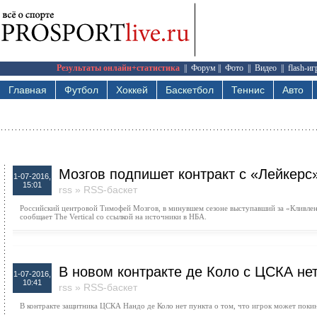
Результаты онлайн+статистика
||
Форум
||
Фото
||
Видео
||
flash-и
Главная
Футбол
Хоккей
Баскетбол
Теннис
Авто
Мозгов подпишет контракт с «Лейкерс»
1-07-2016,
15:01
rss
»
RSS-баскет
Российский центровой Тимофей Мозгов, в минувшем сезоне выступавший за «Кливлен
сообщает The Vertical со ссылкой на источники в НБА.
В новом контракте де Коло с ЦСКА нет
1-07-2016,
10:41
rss
»
RSS-баскет
В контракте защитника ЦСКА Нандо де Коло нет пункта о том, что игрок может покин