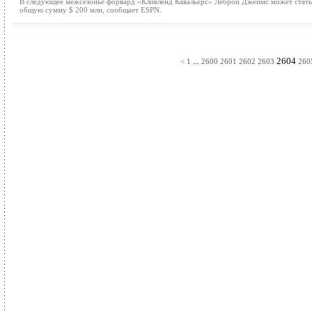
В следующее межсезонье форвард «Кливленд Кавальерс» Леброн Джеймс может стать
общую сумму $ 200 млн, сообщает ESPN.
...
2604
<
1
2600
2601
2602
2603
260