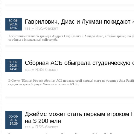
Гаврилович, Диас и Лукман покидают
30-06-
2016,
rss
»
RSS-баскет
18:47
Ассистенты главного тренера Андрия Гаврилович и Хенаро Диас, а также тренер по
сообщил официальный сайт клуба.
Сборная АСБ обыграла студенческую 
30-06-
2016,
rss
»
RSS-баскет
14:41
В Сеуле (Южная Корея) сборная АСБ провела свой первый матч на турнире Asia-Pacific 
студенческую сборную Японии со счетом 69:66.
Джеймс может стать первым игроком 
30-06-
на $ 200 млн
2016,
14:39
rss
»
RSS-баскет