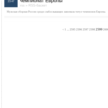
чемпионат Европы
23:47
rss
»
RSS-баскет
Мужская сборная России среди слабослышащих завоевала титул чемпионов Европы.
...
2599
<
1
2595
2596
2597
2598
260