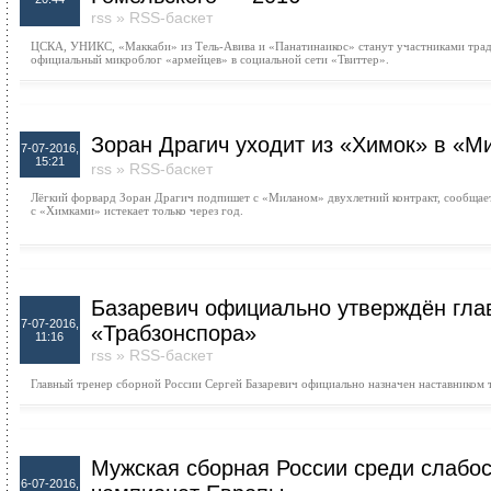
rss
»
RSS-баскет
ЦСКА, УНИКС, «Маккаби» из Тель-Авива и «Панатинаикос» станут участниками трад
официальный микроблог «армейцев» в социальной сети «Твиттер».
Зоран Драгич уходит из «Химок» в «М
7-07-2016,
15:21
rss
»
RSS-баскет
Лёгкий форвард Зоран Драгич подпишет с «Миланом» двухлетний контракт, сообщает 
с «Химками» истекает только через год.
Базаревич официально утверждён гл
7-07-2016,
«Трабзонспора»
11:16
rss
»
RSS-баскет
Главный тренер сборной России Сергей Базаревич официально назначен наставником 
Мужская сборная России среди слаб
6-07-2016,