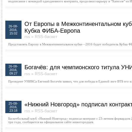
подписания с командой однодневного контракта, продолжил карьеру в "Хапоэле" из 
От Европы в Межконтинентальном куб
26-08-
Кубка ФИБА-Европа
2016,
15:02
rss
»
RSS-баскет
Представлять Европу в Межконтинентальном кубке—2016 будет победитель Кубка Ф
Богачёв: для чемпионского титула УН
26-08-
2016,
rss
»
RSS-баскет
09:27
Президент УНИКСа Евгений Богачёв заявил, что для победы в Единой лиге ВТБ его кл
«Нижний Новгород» подписал контрак
25-08-
2016,
rss
»
RSS-баскет
23:18
Баскетбольный клуб «Нижний Новгород» подписал контракт с 23-летним форвардом 
три года, сообщается на официальном сайте нижегородцев.