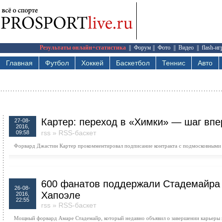
Результаты онлайн+статистика
||
Форум
||
Фото
||
Видео
||
flash-и
Главная
Футбол
Хоккей
Баскетбол
Теннис
Авто
Картер: переход в «Химки» — шаг впе
27-08-
2016,
rss
»
RSS-баскет
09:58
Форвард Джастин Картер прокомментировал подписание контракта с подмосковными 
600 фанатов поддержали Стадемайра 
26-08-
Хапоэле
2016,
22:55
rss
»
RSS-баскет
Мощный форвард Амаре Стадемайр, который недавно объявил о завершении карьеры в 