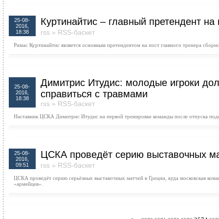
Куртинайтис – главный претендент на
25-08-
2016,
rss
»
RSS-баскет
18:38
Римас Куртинайтис является основным претендентом на пост главного тренера сборн
Димитрис Итудис: молодые игроки д
25-08-
справиться с травмами
2016,
18:38
rss
»
RSS-баскет
Наставник ЦСКА Димитрис Итудис на первой тренировке команды после отпуска поде
ЦСКА проведёт серию выставочных ма
25-08-
2016,
rss
»
RSS-баскет
09:51
ЦСКА проведёт серию серьёзных выставочных матчей в Греции, куда московская кома
«армейцев».