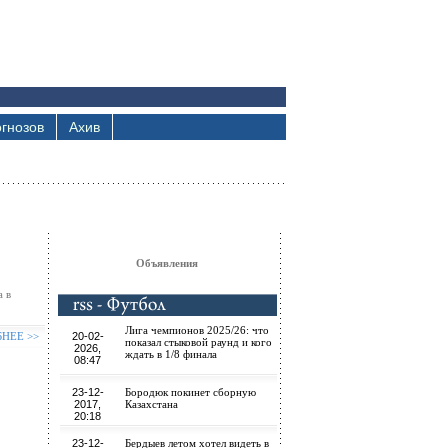
гнозов
Ахив
Объявления
а в
Лига чемпионов 2025/26: что
БНЕЕ >>
20-02-
показал стыковой раунд и кого
2026,
ждать в 1/8 финала
08:47
23-12-
Бородюк покинет сборную
2017,
Казахстана
20:18
23-12-
Бердыев летом хотел видеть в