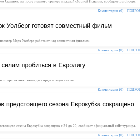
жо Скариоло на посту главного тренера мужской сборной Испании, сообщает Eurohoops.
Комментарии (0)
ПОДРО
к Уолберг готовят совместный фильм
ноактёр Марк Уолберг работают над совместным фильмом.
Комментарии (0)
ПОДРО
 силам пробиться в Евролигу
м о перспективах команды в предстоящем сезоне.
Комментарии (0)
ПОДРО
ов предстоящего сезона Еврокубка сокращено
дстоящего сезона Еврокубка сокращено с 24 до 20, сообщает официальный сайт турнира.
Комментарии (0)
ПОДРО