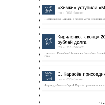
«Химки» уступили «М
21-09-
2016,
rss
»
RSS-баскет
08:51
Подмосковные «Химки» в первом матче международн
Кириленко: к концу 2
20-09-
рублей долга
2016,
23:11
rss
»
RSS-баскет
Президент Российской федерации баскетбола Андрей
года.
С. Карасёв присоеди
20-09-
2016,
rss
»
RSS-баскет
17:59
Форвард «Зенита» Сергей Карасёв присоединился к к
..
<
1