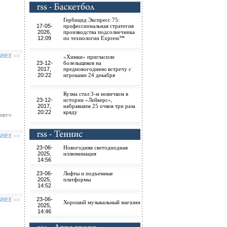
Гербицид Экспресс 75:
17-05-
профессиональная стратегия
2026,
производства подсолнечника
12:09
по технологии Express™
БНЕЕ >>
«Химки» пригласили
23-12-
болельщиков на
2017,
предновогоднюю встречу с
20:22
игроками 24 декабря
Кузма стал 3-м новичком в
23-12-
истории «Лейкерс»,
2017,
набравшим 25 очков три раза
20:22
кряду
ющего
БНЕЕ >>
23-06-
Новогодняя светодиодная
2025,
иллюминация
14:56
23-06-
Лифты и подъемные
2025,
платформы
14:52
23-06-
БНЕЕ >>
Хороший музыкальный магазин
2025,
14:46