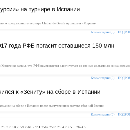
урсии» на турнире в Испании
ого предсезонного турнира Ciudad de Getafe проиграли «Мурсии».
Комментарии (0)
ПОДРО
017 года РФБ погасит оставшиеся 150 млн
 Кириленко заявил, что РФБ намеревается рассчитаться со своими долгами до конца следу
Комментарии (0)
ПОДРО
нился к «Зениту» на сборе в Испании
оманде на сборе в Испании после выступления в составе сборной России.
Комментарии (0)
ПОДРО
.
2561
...
2557
2558
2559
2560
2562
2563
2564
2565
2624
>