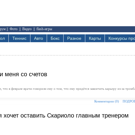
рум
||
Фото
||
Видео
||
flash-игры
бол
Теннис
Авто
Бокс
Разное
Карты
Конкурсы про
и меня со счетов
то в феврале врачи говорили ему о том, что ему придётся закончить карьеру из-за тромб
Комментарии (0)
ПОДРО
 хочет оставить Скариоло главным тренером