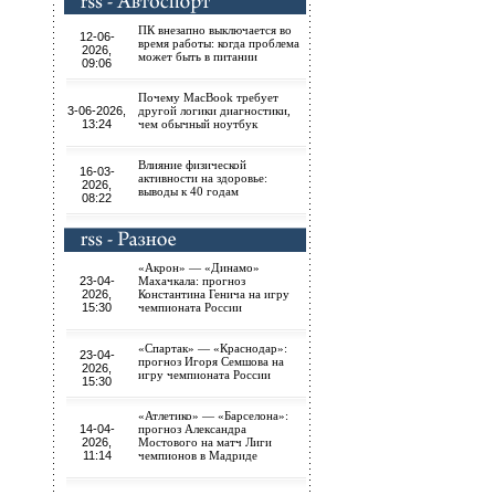
ПК внезапно выключается во
12-06-
время работы: когда проблема
2026,
может быть в питании
09:06
Почему MacBook требует
3-06-2026,
другой логики диагностики,
13:24
чем обычный ноутбук
Влияние физической
16-03-
активности на здоровье:
2026,
выводы к 40 годам
08:22
«Акрон» — «Динамо»
23-04-
Махачкала: прогноз
2026,
Константина Генича на игру
15:30
чемпионата России
«Спартак» — «Краснодар»:
23-04-
прогноз Игоря Семшова на
2026,
игру чемпионата России
15:30
«Атлетико» — «Барселона»:
14-04-
прогноз Александра
2026,
Мостового на матч Лиги
11:14
чемпионов в Мадриде