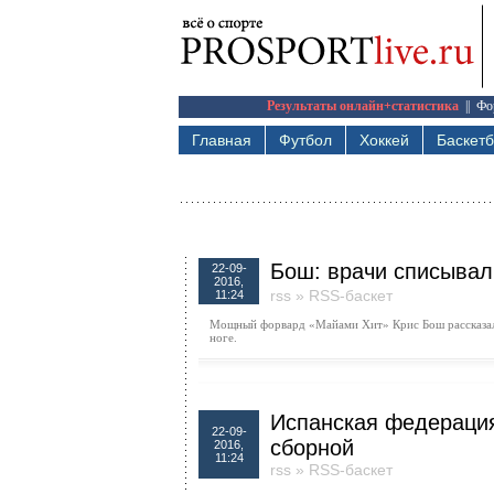
Результаты онлайн+статистика
||
Фо
Главная
Футбол
Хоккей
Баскет
Бош: врачи списывал
22-09-
2016,
rss
»
RSS-баскет
11:24
Мощный форвард «Майами Хит» Крис Бош рассказал, ч
ноге.
Испанская федерация
22-09-
сборной
2016,
11:24
rss
»
RSS-баскет