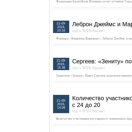
Федерация баскетбола Испании хочет оставить Серд
Леброн Джеймс и Мар
21-09-
2016,
rss
»
RSS-баскет
23:16
Форвард «Кливленд Кавальерс» Леброн Джеймс и ки
Сергеев: «Зениту» по
21-09-
2016,
rss
»
RSS-баскет
15:38
Защитник «Зенита» Павел Сергеев поделился мнение
Количество участник
21-09-
с 24 до 20
2016,
14:09
rss
»
RSS-баскет
Количество участников регулярного чемпионата пре