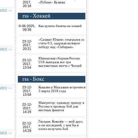
2017,
«Рубине» Кузяева
20:18
БНЕЕ >>
6-06-2025,
Как купить билеты на хоккей
09:39
«Салават Юлаев» отыгрался со
23-12-
счёта 0:3, одержав волевую
2017,
победу над «Сибирью»
20:21
БНЕЕ >>
Юниорская сборная России
23-12-
U16 выиграла все три
2017,
выставочных матча с Чехией
13:54
23-12-
Ковалёв и Михалкин встретятся
БНЕЕ >>
2017,
3 марта 2018 года
13:58
Макгрегор: однажду приеду в
22-12-
Россию и проведу бой для
2017,
местных фанатов
14:29
Гвоздик: Ковалёв — мой друг,
22-12-
и он последний, с кем бы я
2017,
хотел получить бой
14:29
БНЕЕ >>