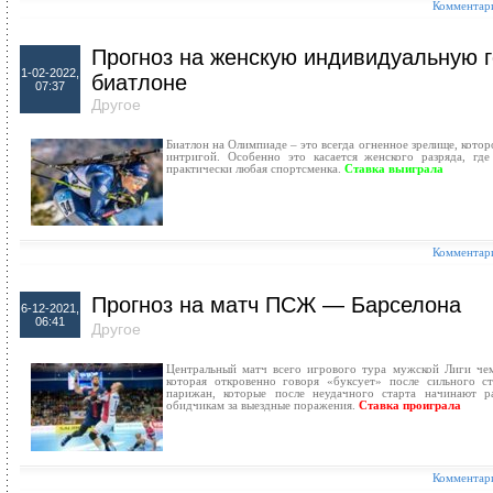
Комментари
Прогноз на женскую индивидуальную г
1-02-2022,
биатлоне
07:37
Другое
Биатлон на Олимпиаде – это всегда огненное зрелище, кото
интригой. Особенно это касается женского разряда, где
практически любая спортсменка.
Ставка выиграла
Комментари
Прогноз на матч ПСЖ — Барселона
6-12-2021,
06:41
Другое
Центральный матч всего игрового тура мужской Лиги чем
которая откровенно говоря «буксует» после сильного ст
парижан, которые после неудачного старта начинают р
обидчикам за выездные поражения.
Ставка проиграла
Комментари