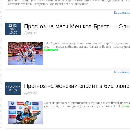
Казань – один из самых современных городов-миллионников России. Здоровью и га
жителей столицы Татарстана уделяется особое внимание.
Комментари
Прогноз на матч Мешков Брест — Оль
12-02-
2022,
Другое
15:55
«Ольборг» после недавнего чемпионата Европы достаточн
сезон и готов набирать лёгкие баллы в Бресте против ме
выиграла
Комментари
Прогноз на женский спринт в биатлоне
7-02-2022,
07:52
Другое
Одна из наиболее интригующих гонок олимпийской прогр
уже знаем, что погодные условия на трассе так себе.
Ставка