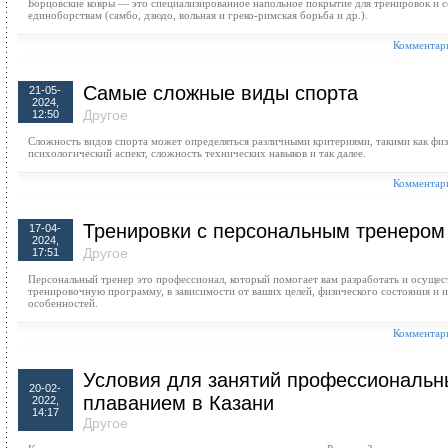
Борцовские ковры — это специализированное напольное покрытие для тренировок и 
единоборствам (самбо, дзюдо, вольная и греко-римская борьба и др.).
Комментари
Самые сложные виды спорта
21-05-
2024,
Другое
12:50
Сложность видов спорта может определяться различными критериями, такими как физ
психологический аспект, сложность технических навыков и так далее.
Комментари
Тренировки с персональным тренером
17-04-
2024,
Другое
17:51
Персональный тренер это профессионал, который помогает вам разработать и осуще
тренировочную программу, в зависимости от ваших целей, физического состояния и
особенностей.
Комментари
Условия для занятий профессиональ
20-02-
плаванием в Казани
2022,
14:17
Другое