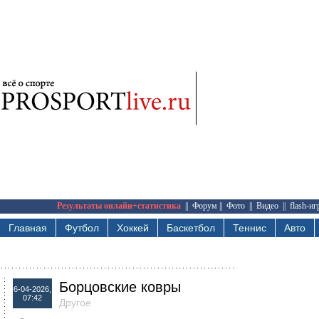
Результаты онлайн+статистика
||
Форум
||
Фото
||
Видео
||
flash-и
Главная
Футбол
Хоккей
Баскетбол
Теннис
Авто
Борцовские ковры
6-04-2026,
07:42
Другое