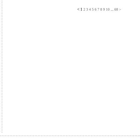
<
1
...
2
3
4
5
6
7
8
9
10
68
>