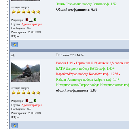
Зенит-Локомотив победа Зенита кэф. 1.52
легенда спорта
Общий коэффициент: 6.33
12
Репутация:
Группа:
Администраторы
Сообщений: 857
Регистрация: 21.09.2009
ICQ:--
vit
13 июля 2015 14:34
Россия U19 - Германия U19 меньше 3,5 голов кэф.
БАТЭ-Дандолк победа БАТЭ кэф. 1.45+
Карабах-Рудар победа Карабаха кэф. 1.266 -
Кайрат-Алашкерт победа Кайрата кэф. 1.4+
Интернасьонал-Тигрес победа Интернасьонала кэф
легенда спорта
общий коэффициент: 5.83
12
Репутация:
Группа:
Администраторы
Сообщений: 857
Регистрация: 21.09.2009
ICQ:--