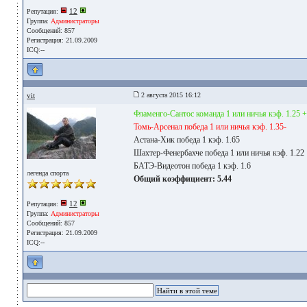
12
Репутация:
Группа:
Администраторы
Сообщений: 857
Регистрация: 21.09.2009
ICQ:--
vit
2 августа 2015 16:12
Фламенго-Сантос команда 1 или ничья кэф. 1.25 +
Томь-Арсенал победа 1 или ничья кэф. 1.35-
Астана-Хик победа 1 кэф. 1.65
Шахтер-Фенербахче победа 1 или ничья кэф. 1.22
БАТЭ-Видеотон победа 1 кэф. 1.6
легенда спорта
Общий коэффициент: 5.44
12
Репутация:
Группа:
Администраторы
Сообщений: 857
Регистрация: 21.09.2009
ICQ:--