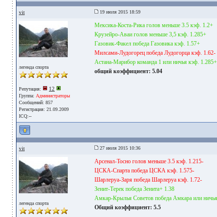
vit
19 июля 2015 18:59
Мексика-Коста-Рика голов меньше 3.5 кэф. 1.2+
Крузейро-Аваи голов меньше 3,5 кэф. 1.285+
Газовик-Факел победа Газовика кэф. 1.57+
Милсами-Лудогорец победа Лудогорца кэф. 1.62-
Астана-Марибор команда 1 или ничья кэф. 1.285+
легенда спорта
общий коэффициент: 5.04
12
Репутация:
Группа:
Администраторы
Сообщений: 857
Регистрация: 21.09.2009
ICQ:--
vit
27 июля 2015 10:36
Арсенал-Тосно голов меньше 3.5 кэф. 1.215-
ЦСКА-Спарта победа ЦСКА кэф. 1.575-
Шарлеруа-Заря победа Шарлеруа кэф. 1.72-
Зенит-Терек победа Зенита+ 1.38
Амкар-Крылья Советов победа Амкара или ничья
легенда спорта
Общий коэффициент: 5.5