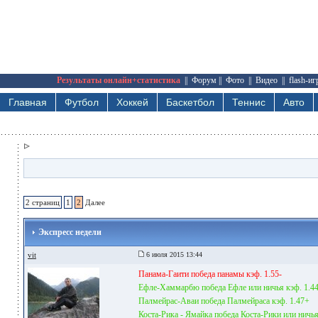
Результаты онлайн+статистика
||
Форум
||
Фото
||
Видео
||
flash-и
Главная
Футбол
Хоккей
Баскетбол
Теннис
Авто
2 страниц
1
2
Далее
Экспресс недели
vit
6 июля 2015 13:44
Панама-Гаити победа панамы кэф. 1.55-
Ефле-Хаммарбю победа Ефле или ничья кэф. 1.4
Палмейрас-Аваи победа Палмейраса кэф. 1.47+
Коста-Рика - Ямайка победа Коста-Рики или ничья