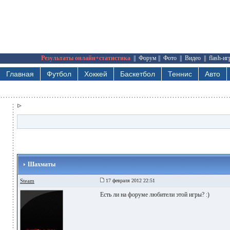
Результаты онлайн+статистика
||
Форум
||
Фото
||
Видео
||
flash-и
Главная
Футбол
Хоккей
Баскетбол
Теннис
Авто
Шахматы
Steam
17 февраля 2012 22:51
Есть ли на форуме любители этой игры? :)