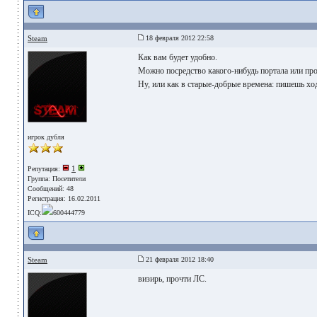
Steam
18 февраля 2012 22:58
Как вам будет удобно.
Можно посредство какого-нибудь портала или пр
Ну, или как в старые-добрые времена: пишешь ход 
игрок дубля
1
Репутация:
Группа:
Посетители
Сообщений: 48
Регистрация: 16.02.2011
ICQ:
600444779
Steam
21 февраля 2012 18:40
визирь, прочти ЛС.