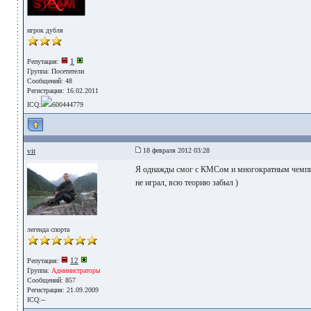
игрок дубля
1
Репутация:
Группа:
Посетители
Сообщений: 48
Регистрация: 16.02.2011
ICQ:
600444779
vit
18 февраля 2012 03:28
Я однажды смог с КМСом и многократным чемпио
не играл, всю теорию забыл )
легенда спорта
12
Репутация:
Группа:
Администраторы
Сообщений: 857
Регистрация: 21.09.2009
ICQ:--