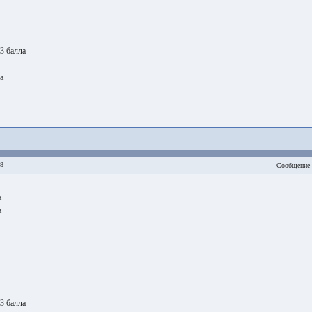
 3 балла
а
28
Сообщение 
а
а
 3 балла