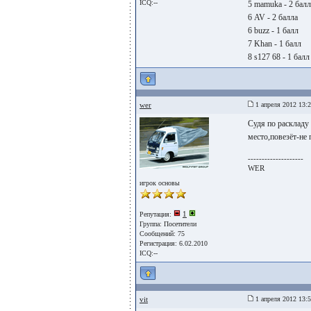
ICQ:--
5 mamuka - 2 балл
6 AV - 2 балла
6 buzz - 1 балл
7 Khan - 1 балл
8 s127 68 - 1 балл
wer
1 апреля 2012 13:
Судя по раскладу
место,повезёт-не 
--------------------
WER
игрок основы
1
Репутация:
Группа:
Посетители
Сообщений: 75
Регистрация: 6.02.2010
ICQ:--
vit
1 апреля 2012 13: