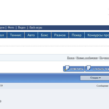
рум
||
Фото
||
Видео
||
flash-игры
бол
Теннис
Авто
Бокс
Разное
Покер
Конкурсы про
Поиск
Новые сообщения
Подпис
|
|
Опции
:59
Сообщение 
9