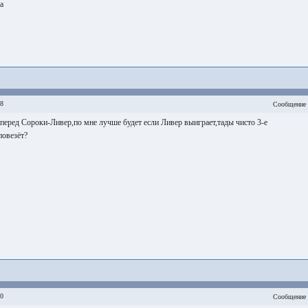
а
28
Сообщение 
 перед Сороки-Ливер,по мне лучше будет если Ливер выиграет,тады чисто 3-е
повезёт?
50
Сообщение 