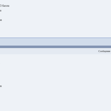
 3 балла
а
ла
Сообщение 
ов