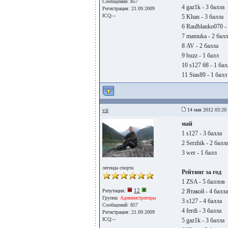
Сообщений: 857
4 gaz1k - 3 балла
Регистрация: 21.09.2009
ICQ:--
5 Khan - 3 балла
6 Raulblanko070 -
7 mamuka - 2 балл
8 AV - 2 балла
9 buzz - 1 балл
10 s127 68 - 1 бал
11 Stas89 - 1 балл
vit
14 мая 2012 03:20
май
1 s127 - 3 балла
2 Serzhik - 2 балл
3 wer - 1 балл
легенда спорта
Рейтинг за год
1 ZSA - 5 баллов
12
Репутация:
2 Ятакой - 4 балла
Группа:
Администраторы
3 s127 - 4 балла
Сообщений: 857
4 ferdi - 3 балла
Регистрация: 21.09.2009
ICQ:--
5 gaz1k - 3 балла