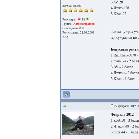
3 AV 28
легенда спорта
4 Ятакой 28
5 Khan 27
12
Репутация:
Группа:
Администраторы
Сообщений: 857
Так как у трех у
Регистрация: 21.09.2009
ICQ:--
присуждается по 2
Бонусный рейти
1 Raulblanko070 -
2 mamuka - 2 балл
3 AV - 2 балла
4 Ятакой - 2 балла
5 Khan - 1 балл
vit
27 февраля 2012 0
Февраль 2012
1 ZSA 50 - 3 балл
2 Ятакой 49 - 2 ба
3 buzz 44 - 1 балл