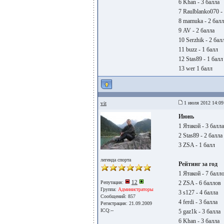
6 Khan - 3 балла
7 Raulblanko070 -
8 mamuka - 2 балл
9 AV - 2 балла
10 Serzhik - 2 бал
11 buzz - 1 балл
12 Stas89 - 1 балл
13 wer 1 балл
vit
1 июля 2012 14:09
Июнь
1 Ятакой - 3 балла
2 Stas89 - 2 балла
3 ZSA - 1 балл
легенда спорта
Рейтинг за год
1 Ятакой - 7 балл
12
Репутация:
2 ZSA - 6 баллов
Группа:
Администраторы
3 s127 - 4 балла
Сообщений: 857
4 ferdi - 3 балла
Регистрация: 21.09.2009
ICQ:--
5 gaz1k - 3 балла
6 Khan - 3 балла