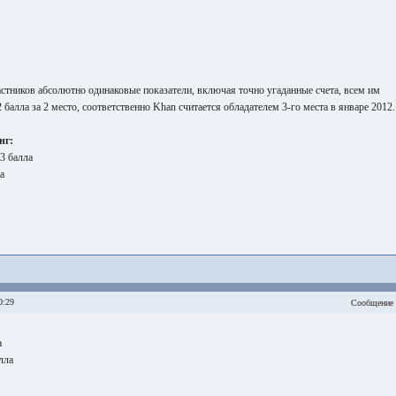
частников абсолютно одинаковые показатели, включая точно угаданные счета, всем им
 балла за 2 место, соответственно Khan считается обладателем 3-го места в январе 2012.
нг:
 3 балла
а
0:29
Сообщение 
а
лла