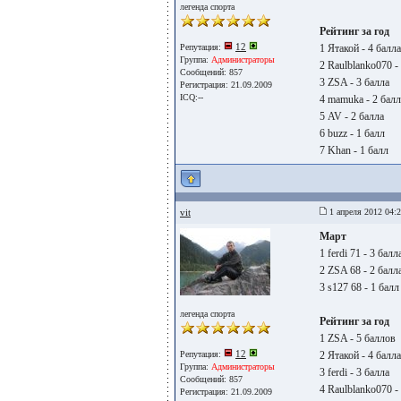
легенда спорта
Рейтинг за год
12
Репутация:
1 Ятакой - 4 балла
Группа:
Администраторы
2 Raulblanko070 -
Сообщений: 857
3 ZSA - 3 балла
Регистрация: 21.09.2009
ICQ:--
4 mamuka - 2 балл
5 AV - 2 балла
6 buzz - 1 балл
7 Khan - 1 балл
vit
1 апреля 2012 04:
Март
1 ferdi 71 - 3 балл
2 ZSA 68 - 2 балл
3 s127 68 - 1 балл
легенда спорта
Рейтинг за год
1 ZSA - 5 баллов
12
Репутация:
2 Ятакой - 4 балла
Группа:
Администраторы
3 ferdi - 3 балла
Сообщений: 857
4 Raulblanko070 -
Регистрация: 21.09.2009