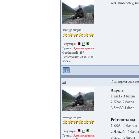
wer, по-моему, в
легенда спорта
12
Репутация:
Группа:
Администраторы
Сообщений: 857
Регистрация: 21.09.2009
ICQ:--
vit
30 апреля 2012 02
Апрель
1 gaz1k 3 балла
2 Khan 2 балла
3 Stas89 1 балл
легенда спорта
Рейтинг за год
1 ZSA - 5 баллов
12
Репутация:
2 Ятакой - 4 балла
Группа:
Администраторы
3 ferdi - 3 балла