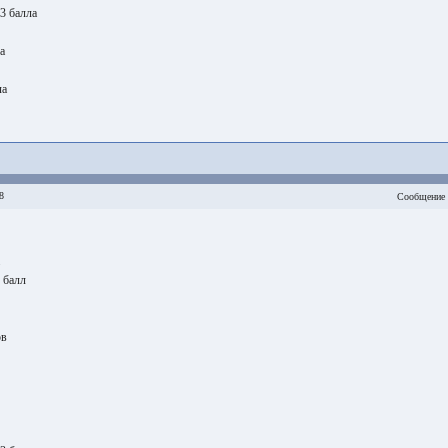
 3 балла
а
ла
8
Сообщение 
 балл
ов