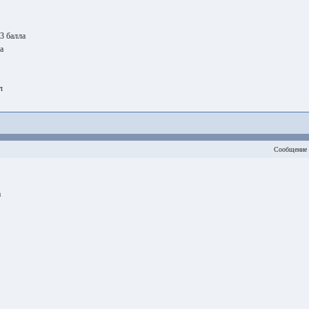
 3 балла
а
л
Сообщение 
а