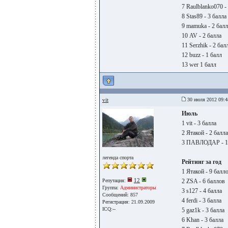
7 Raulblanko070 -
8 Stas89 - 3 балла
9 mamuka - 2 балл
10 AV - 2 балла
11 Serzhik - 2 бал
12 buzz - 1 балл
13 wer 1 балл
vit
30 июля 2012 09:4
Июль
1 vit - 3 балла
2 Ятакой - 2 балла
3 ПАВЛОДАР - 1
легенда спорта
Рейтинг за год
1 Ятакой - 9 балл
12
Репутация:
2 ZSA - 6 баллов
Группа:
Администраторы
3 s127 - 4 балла
Сообщений: 857
4 ferdi - 3 балла
Регистрация: 21.09.2009
ICQ:--
5 gaz1k - 3 балла
6 Khan - 3 балла