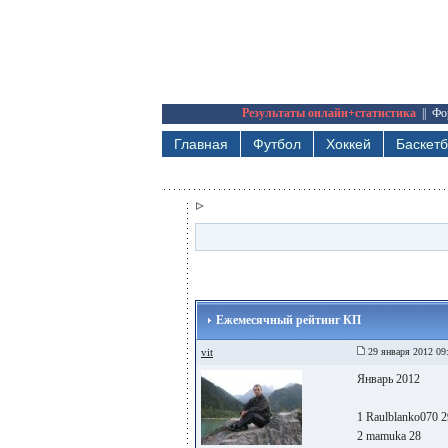
Результаты онлайн+статистика
||
Фо
Главная
Футбол
Хоккей
Баскет
Ежемесячный рейтинг КП
vit
29 января 2012 09
Январь 2012
1 Raulblanko070 2
2 mamuka 28