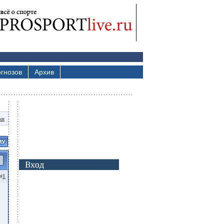
гнозов
Архив
ки
1
#