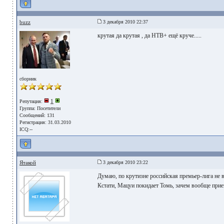
buzz
3 декабря 2010 22:37
крутая да крутая , да НТВ+ ещё круче.....
сборник
1
Репутация:
Группа:
Посетители
Сообщений: 131
Регистрация: 31.03.2010
ICQ:--
Ятакой
3 декабря 2010 23:22
Думаю, по крутизне российская премьер-лига не в
Кстати, Мацуи покидает Томь, зачем вообще при