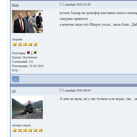
buzz
3 декабря 2010 23:39
кстати Амкар на трансфер выставил своего японца
самураю нравятся .....
а конечно жаль что Мацую уехал , жаль блин , Дайс
сборник
1
Репутация:
Группа:
Посетители
Сообщений: 131
Регистрация: 31.03.2010
ICQ:--
vit
5 декабря 2010 08:04
А мне не жаль, он у нас толком и не играл, так... 
легенда спорта