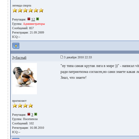
легенда спорта
12
Репутация:
Группа:
Администраторы
Сообщений: 857
Регистрация: 21.09.2009
ICQ:--
Зубастый
3 декабря 2010 22:33
"ну типа самая крутая лига в мире ))" - написал vit
ради патриотизма согласен,но сами знаете какая л
Знал, что знаете!
прогнозист
3
Репутация:
Группа:
Посетители
Сообщений: 102
Регистрация: 16.08.2010
ICQ:--