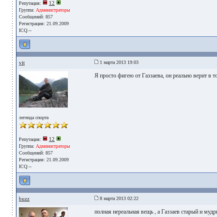
12
Репутация:
Группа:
Администраторы
Сообщений: 857
Регистрация: 21.09.2009
ICQ:--
vit
1 марта 2013 19:03
Я просто фигею от Газзаева, он реально верит в 
легенда спорта
12
Репутация:
Группа:
Администраторы
Сообщений: 857
Регистрация: 21.09.2009
ICQ:--
buzz
8 марта 2013 02:22
полная нереальная вещь , а Газзаев старый и мудры