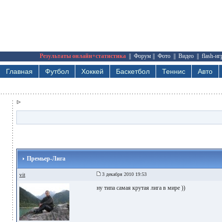
Результаты онлайн+статистика
||
Форум
||
Фото
||
Видео
||
flash-и
Главная
Футбол
Хоккей
Баскетбол
Теннис
Авто
Премьер-Лига
vit
3 декабря 2010 19:53
ну типа самая крутая лига в мире ))