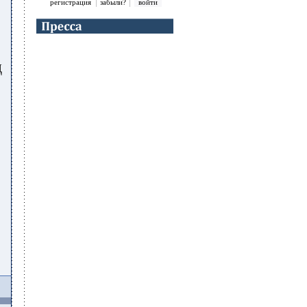
регистрация
забыли?
д