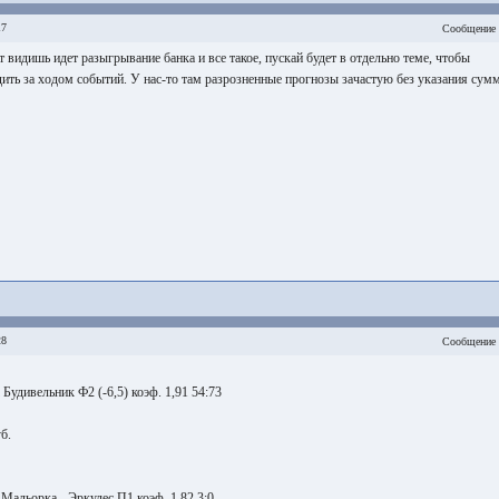
17
Сообщение 
ут видишь идет разыгрывание банка и все такое, пускай будет в отдельно теме, чтобы
дить за ходом событий. У нас-то там разрозненные прогнозы зачастую без указания сум
28
Сообщение 
Будивельник Ф2 (-6,5) коэф. 1,91 54:73
б.
Мальорка - Эркулес П1 коэф. 1,82 3:0