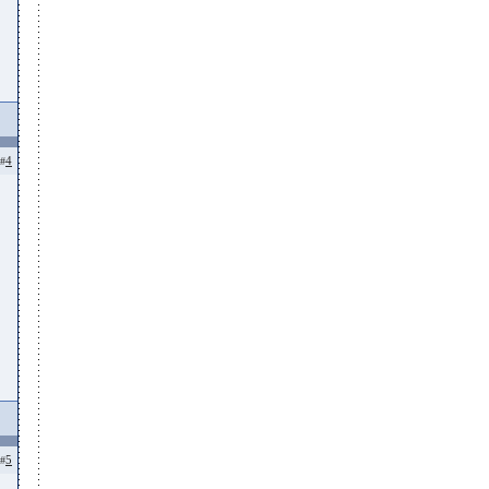
4
#
5
#