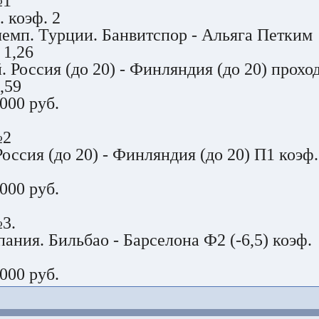
№1
. коэф. 2
 чемп. Турции. Банвитспор - Альяга Петким
 1,26
й. Россия (до 20) - Финляндия (до 20) прохо
,59
 000 руб.
№2
Россия (до 20) - Финляндия (до 20) П1 коэф.
 000 руб.
3.
пания. Бильбао - Барселона Ф2 (-6,5) коэф.
 000 руб.