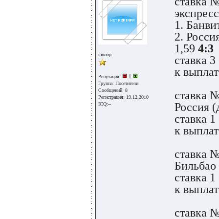
ставка 
экспресс
1. Банви
2. Росси
1,59
4:3
юниор
ставка 3
к выпла
1
Репутация:
Группа:
Посетители
Сообщений: 8
ставка 
Регистрация: 19.12.2010
Россия (
ICQ:--
ставка 1
к выпла
ставка №
Бильбао 
ставка 1
к выпла
ставка №