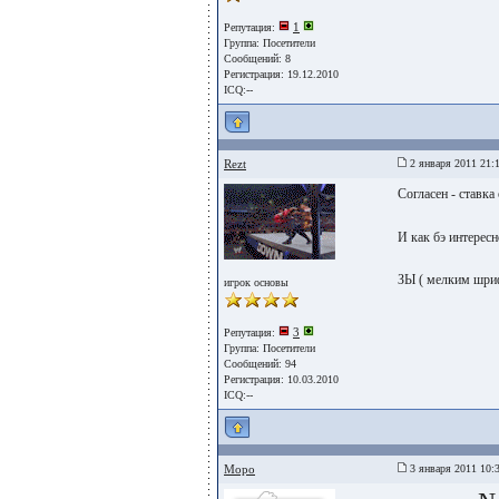
1
Репутация:
Группа:
Посетители
Сообщений: 8
Регистрация: 19.12.2010
ICQ:--
Rezt
2 января 2011 21:
Согласен - ставк
И как бэ интересно
ЗЫ ( мелким шри
игрок основы
3
Репутация:
Группа:
Посетители
Сообщений: 94
Регистрация: 10.03.2010
ICQ:--
Моро
3 января 2011 10: