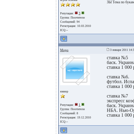
ЗЫ Тема по букам 
3
Репутация:
Группа:
Посетители
Сообщений: 94
Регистрация: 10.03.2010
ICQ:--
Моро
3 января 2011 14:
ставка №5
баск. Украин
ставка 1 000 
ставка №6.
футбол. Испа
ставка 1 000 
юниор
ставка №7
экспресс коэф
1
баск. Украин
Репутация:
Группа:
Посетители
НБА. Нью-Ор
Сообщений: 8
ставка 1 000 
Регистрация: 19.12.2010
ICQ:--