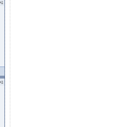
2
#
3
#