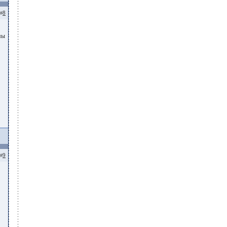
8
#
мы
9
#