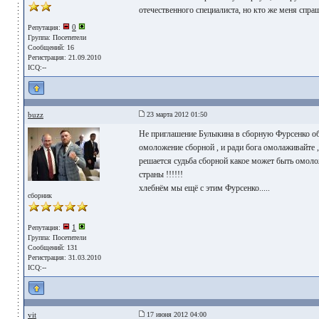
отечественного специалиста, но кто же меня спра
0
Репутация:
Группа:
Посетители
Сообщений: 16
Регистрация: 21.09.2010
ICQ:--
buzz
23 марта 2012 01:50
Не приглашение Булыкина в сборную Фурсенко об
омоложение сборной , и ради бога омолаживайте ,
решается судьба сборной какое может быть омоло
страны !!!!!!
хлебнём мы ещё с этим Фурсенко.....
сборник
1
Репутация:
Группа:
Посетители
Сообщений: 131
Регистрация: 31.03.2010
ICQ:--
vit
17 июня 2012 04:00