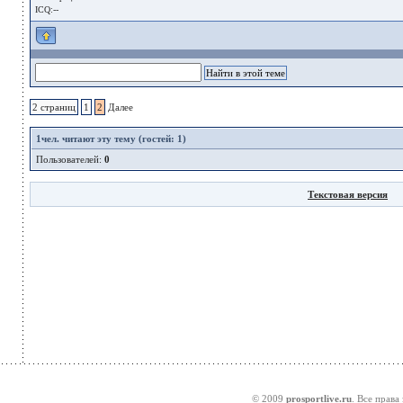
ICQ:--
2 страниц
1
2
Далее
1
чел. читают эту тему (гостей: 1)
Пользователей:
0
Текстовая версия
© 2009
prosportlive.ru
. Все права