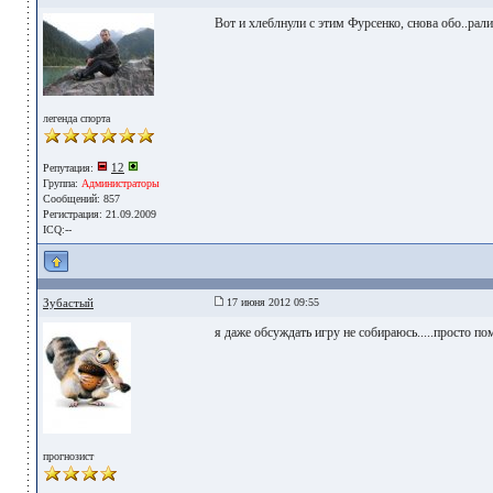
Вот и хлеблнули с этим Фурсенко, снова обо..рали
легенда спорта
12
Репутация:
Группа:
Администраторы
Сообщений: 857
Регистрация: 21.09.2009
ICQ:--
Зубастый
17 июня 2012 09:55
я даже обсуждать игру не собираюсь.....просто пом
прогнозист