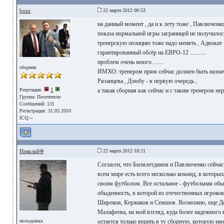
buzz
22 марта 2012 00:53
на данный момент , да и к лету тоже , Павлюченк
показа нормальной игры заграницей не получилось ,
тренерскую позицию тоже надо менять , Адвокат -
гарантированный обсёр на ЕВРО-12 ...........
проблем очень много .......
сборник
ИМХО: тренером прям сейчас должен быть назначе
Рязанцева , Дзюбу - в первую очередь ,
1
Репутация:
а такая сборная как сейчас и с таким тренером нер
Группа:
Посетители
Сообщений: 131
Регистрация: 31.03.2010
ICQ:--
НиколайФ
22 марта 2012 18:21
Cогласен, что Билялетдинов и Павлюченко сейчас 
всем мире есть всего несколько команд, в которы
своим футболом. Все остальное - футбольная обыд
обыденность, в которой из отечественных игроков
Широков, Кержаков и Семшов. Возможно, еще Де
Малафеева, на мой взгляд, куда более надежного в
молодежка
остается только верить в ту сборную, которую име