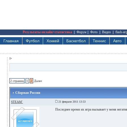
Результаты онлайн+статистика
||
Форум
||
Фото
||
Видео
||
flash-и
Главная
Футбол
Хоккей
Баскетбол
Теннис
Авто
2 страниц
1
2
Далее
Сборная России
STEAM`
21 февраля 2011 13:53
Последнее время их игра вызывает у меня негати