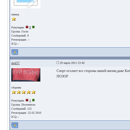
юниор
0
Репутация:
Группа:
Гости
Сообщений: 0
Регистрация: --
ICQ:--
ded37
29 марта 2011 23:40
Спорт оголяет все стороны нашей жизни,даже Ката
ПОЗОР
сборник
1
Репутация:
Группа:
Посетители
Сообщений: 122
Регистрация: 25.02.2010
ICQ:--