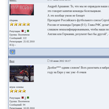
Андрей Аршавин: То, что мы не оправдали ваши 
это говорит капитан команды болельщикам.
А это вообще умом не блещет
Президент Российского футбольного союза Серге
сборник
России от команды Греции (0:1). Глава РФС дела
слишком неквалифицированными, чтобы наши пока
1
Репутация:
Англии или Германии, результат был бы другой", 
Группа:
Посетители
Сообщений: 122
Регистрация: 25.02.2010
ICQ:--
Rezt
18 июня 2012 16:17
Долбое*** одним словом! Всех разогнать и набрат
году на Евро у нас уже -6 очков
игрок основы
3
Репутация:
Группа:
Посетители
Сообщений: 94
Регистрация: 10.03.2010