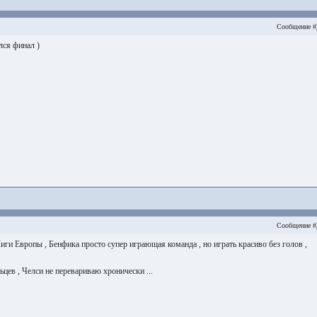
Сообщение #
ся финал )
Сообщение #
иги Европы , Бенфика просто супер играющая команда , но играть красиво без голов ,
ьцев , Челси не перевариваю хронически ...