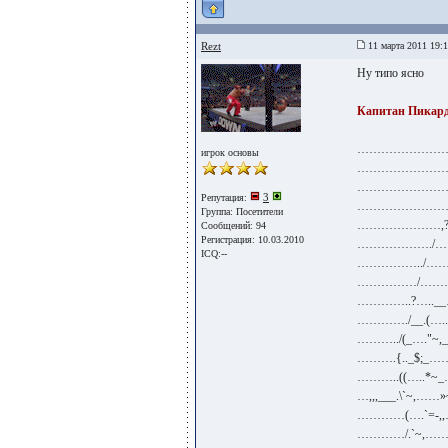
Rezt
11 марта 2011 19:
Ну типо ясно
Капитан Пикар
………………………
игрок основы
…………………………
……………………….
3
Репутация:
…………………….
Группа:
Посетители
…………………,
Сообщений: 94
Регистрация: 10.03.2010
………………./
ICQ:--
……………../…
……………/……
…………..?…..
…………./__.(…
………../(_…."~,
……….{.._$;_……"
………..((…..*~_
…,,,___.\`~,…
…………(….`=-,
…………/.`~,…