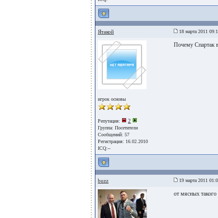
Ятакой
18 марта 2011 09:
Почему Спартак вс
игрок основы
2
Репутация:
Группа:
Посетители
Сообщений: 57
Регистрация: 16.02.2010
ICQ:--
buzz
19 марта 2011 01:
от мясных такого 