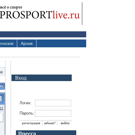
гнозов
Архив
ки
Логин:
21
Пароль:
регистрация
забыли?