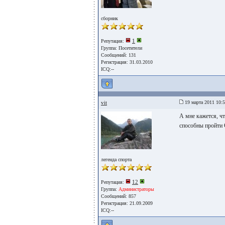
сборник
1
Репутация:
Группа:
Посетители
Сообщений: 131
Регистрация: 31.03.2010
ICQ:--
vit
19 марта 2011 10:
А мне кажется, ч
способны пройти 
легенда спорта
12
Репутация:
Группа:
Администраторы
Сообщений: 857
Регистрация: 21.09.2009
ICQ:--