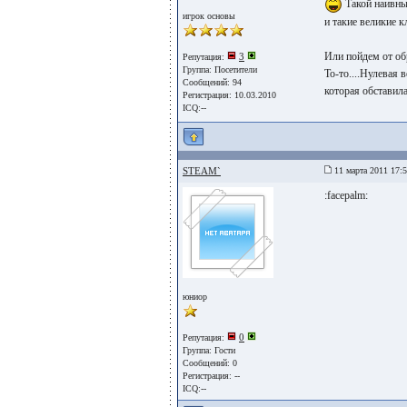
Такой наивный
игрок основы
и такие великие к
Или пойдем от обр
3
Репутация:
Группа:
Посетители
То-то....Нулевая 
Сообщений: 94
которая обставил
Регистрация: 10.03.2010
ICQ:--
STEAM`
11 марта 2011 17:
:facepalm:
юниор
0
Репутация:
Группа:
Гости
Сообщений: 0
Регистрация: --
ICQ:--