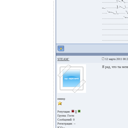
………….\`~.*-
,,_……….}.>-
…..`=~-,_\_
……………….`=~
………………………
…………………………
…………………………
……………………………
STEAM`
12 марта 2011 00:
Я рад, что ты мен
юниор
0
Репутация:
Группа:
Гости
Сообщений: 0
Регистрация: --
ICQ:--