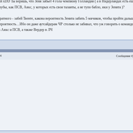
 хDD Ты веришь, что Зеня забьет 4 гола чемпиону Голландии ( а в Нидерландах есть е
лубы, как ПСВ, Аякс, у которых есть свои таланты, а не тупо бабло, яки у Зенита )?
атного - забей Твенте, какова вероятность Зенита забить 5 мячиков, чтобы пройти даль
вероятность....Ибо он даже аутсайдерам ЧР столько не забивал, что уж говорить о команде
а Аякс и ПСВ, а также Вердер в ЛЧ
54
Сообщение #