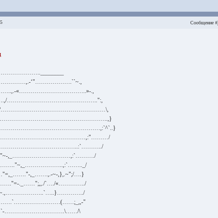
15
Сообщение #
д
……………..________
……,.-‘"……………….``~.,
.,.-«……………………………..»-.,
,/………………………………………..":,
?………………………………………………\,
…………………………………………………..,}
………………………………………………,:`^`..}
………………………………………,:"………/
__…………………………………..:`………../
.."~-,_…………………………,:`………./
_…….."~,_………………..,:`…….._/
=,_……."-,_…….,.-~-,},.~";/….}
……."=-._……";,,./`…./«…………../
…»~.,………………..`…..}…………../
,…….`……………………(……;_,,-"
…`-………………………….\……/\