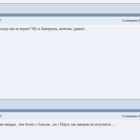
17
Сообщение #
егда так не играет? Ну и Ливерпуль, конечно, удивил..
02
Сообщение #
не ожидал , тем более с Аяксом , но с Порту так наверно не получится .....