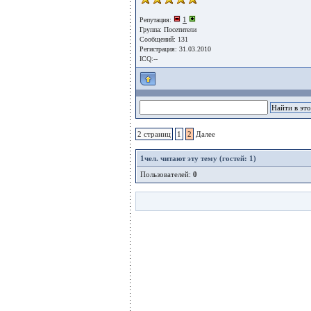
1
Репутация:
Группа:
Посетители
Сообщений: 131
Регистрация: 31.03.2010
ICQ:--
2 страниц
1
2
Далее
1
чел. читают эту тему (гостей: 1)
Пользователей:
0