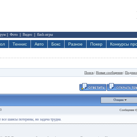
рум
||
Фото
||
Видео
||
flash-игры
бол
Теннис
Авто
Бокс
Разное
Покер
Конкурсы про
Поиск
Новые сообщения
Подпис
|
|
Опции
03
Сообщение #
е все шансы потеряны, но задача трудна.