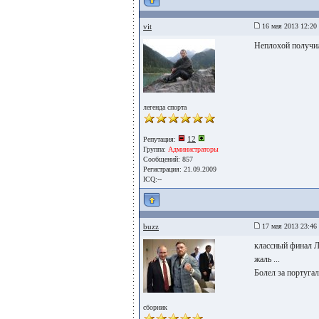
vit
16 мая 2013 12:20
Неплохой получил
легенда спорта
12
Репутация:
Группа:
Администраторы
Сообщений: 857
Регистрация: 21.09.2009
ICQ:--
buzz
17 мая 2013 23:46
классный финал Л
жаль ...
Болел за португал
сборник