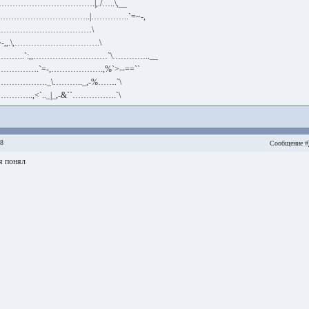
,……………………………….|,./…..\,__
._\……………………………..|…………..`=~-,
……`\,……………………………\
-,,.\,………………………….\
…..`:,,………………………`\…………..__
…….`=-,……………….,%`>--==``
………._\……….._,-%…….`\
..,<`.._|_,-&``…………….`\
28
Сообщение #
я понял