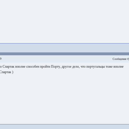
59
Сообщение #
то Спартак вполне способен пройти Порту, другое дело, что португальцы тоже вполне
Спартак )