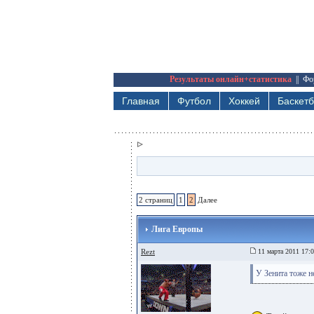
Результаты онлайн+статистика
||
Фо
Главная
Футбол
Хоккей
Баскет
2 страниц
1
2
Далее
Лига Европы
Rezt
11 марта 2011 17:
У Зенита тоже н