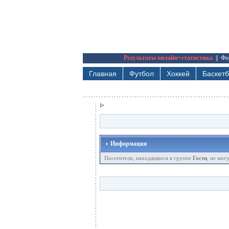
Результаты онлайн+статистика
||
Фо
Главная
Футбол
Хоккей
Баскет
Информация
Посетители, находящиеся в группе
Гости
, не мог