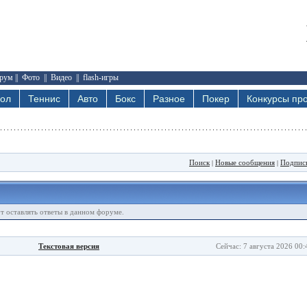
рум
||
Фото
||
Видео
||
flash-игры
бол
Теннис
Авто
Бокс
Разное
Покер
Конкурсы про
Поиск
Новые сообщения
Подпис
|
|
ут оставлять ответы в данном форуме.
Текстовая версия
Сейчас: 7 августа 2026 00: