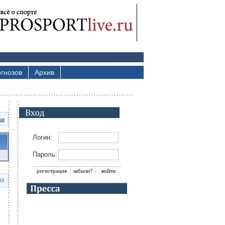
гнозов
Архив
ки
Логин:
Пароль:
регистрация
забыли?
48