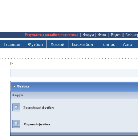
Результаты онлайн+статистика
||
Форум
||
Фото
||
Видео
||
flash-и
Главная
Футбол
Хоккей
Баскетбол
Теннис
Авто
Футбол
Форум
Российский футбол
Мировой футбол