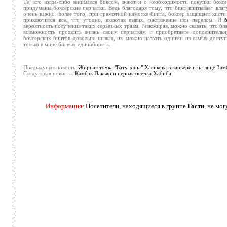
Те, кто когда-либо занимался боксом, знают и о необходимости покупки бокс
придуманы боксерские перчатки. Ведь благодаря тому, что бинт впитывает влагу
очень важно. Более того, при грамотной намотке бинта, боксер защищает кисти 
приключится все, что угодно, включая вывих, растяжение или перелом. И
вероятность получения таких серьезных травм. Резюмирая, можно сказать, что б
возможность продлить жизнь своим перчаткам и приобретаете дополнительн
боксерских бинтов довольно низкая, их можно назвать одними из самых досту
только в мире боевых единоборств.
Предыдущая новость:
Жирная точка "Бату-хана" Хасикова в карьере и на лице Замб
Следующая новость:
Камбэк Пакьяо и первая осечка Хабиба
Информация
: Посетители, находящиеся в группе
Гости
, не мо