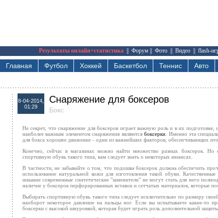
Результаты онлайн+статистика
||
Форум
||
Фото
||
Видео
||
flash-и
Главная
Футбол
Хоккей
Баскетбол
Теннис
Авто
Снаряжение для боксеров
8-04-2014,
01:29
Бокс
Не секрет, что снаряжение для боксеров играет важную роль и в их подготовке,
наиболее важным элементом снаряжения являются
боксерки
. Именно эта специал
для бокса хорошее движение - один из важнейших факторов, обеспечивающих ит
Конечно, сейчас в магазинах можно найти множество разных боксерок. Но е
спортивную обувь такого типа, вам следует знать о некоторых нюансах.
В частности, не забывайте о том, что подошва боксерок должна обеспечить про
использование натуральной кожи для изготовления такой обуви. Качественные
никакие современные синтетические "заменители" не могут стать для него полн
наличие у боксерок перфорированных вставок и сетчатых материалов, которые по
Выбирать спортивную обувь такого типа следует исключительно по размеру своей
наоборот некоторое давление на пальцы ног. Если вы испытываете какие-то п
боксерки с высокой шнуровкой, которая будет играть роль дополнительной защиты