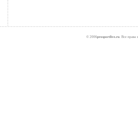
© 2006
prosportlive.ru
. Все права