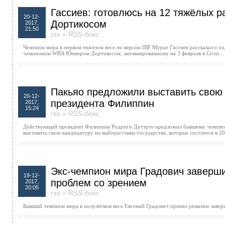
Гассиев: готовлюсь на 12 тяжёлых р
20-12-
Дортикосом
2017,
21:50
rss
»
RSS-бокс
Чемпион мира в первом тяжёлом весе по версии IBF Мурат Гассиев рассказал о 
чемпионом WBA Юниером Дортикосом, запланированному на 3 февраля в Сочи...
Пакьяо предложили выставить свою 
20-12-
президента Филиппин
2017,
15:24
rss
»
RSS-бокс
Действующий президент Филиппин Родриго Дутэрте предложил бывшему чемпион
выставить свою кандидатуру на выборы главы государства, которые состоятся в 20
Экс-чемпион мира Градович заверши
19-12-
проблем со зрением
2017,
20:05
rss
»
RSS-бокс
Бывший чемпион мира в полулёгком весе Евгений Градович принял решение заверш