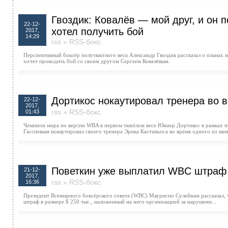
Гвоздик: Ковалёв — мой друг, и он п
22-12-
хотел получить бой
2017,
14:29
rss
»
RSS-бокс
Перспективный боксёр полутяжёлого веса Александр Гвоздик рассказал о планах на
хочет проводить бой со своим другом Сергеем Ковалёвым.
Дортикос нокаутировал тренера во 
22-12-
2017,
rss
»
RSS-бокс
01:43
Чемпион мира по версии WBA в первом тяжёлом весе Юниер Дортикос в рамках 
Гассиевым нокаутировал своего тренера Эрика Кастаньоса во время одного из заня
Поветкин уже выплатил WBC штраф в
21-12-
2017,
rss
»
RSS-бокс
16:36
Президент Всемирного боксёрского совета (WBC) Маурисио Сулейман рассказал, 
штраф в размере $ 250 тыс., наложенный на него организацией за нарушени...