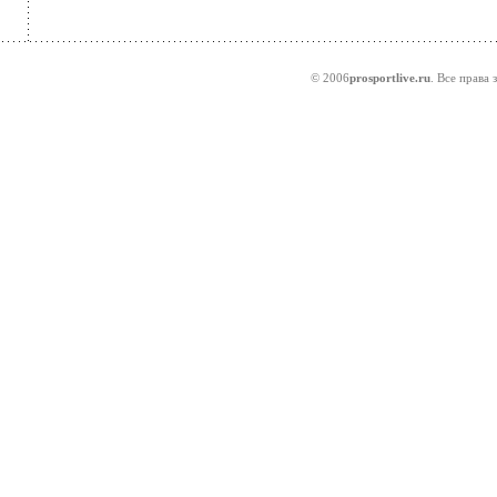
© 2006
prosportlive.ru
. Все права