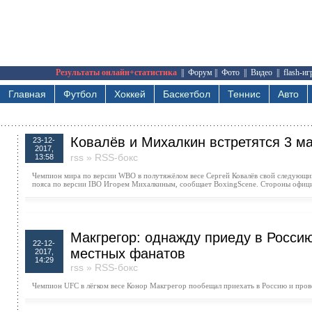
Результаты онлайн+статистика
||
Форум
||
Фото
||
Видео
||
flash-и
Главная
Футбол
Хоккей
Баскетбол
Теннис
Авто
Ковалёв и Михалкин встретятся 3 ма
23-12-
2017,
rss
»
RSS-бокс
13:58
Чемпион мира по версии WBO в полутяжёлом весе Сергей Ковалёв свой следующий
пояса по версии IBO Игорем Михалкиным, сообщает BoxingScene. Стороны офици
Макгрегор: однажду приеду в Росси
22-12-
местных фанатов
2017,
14:29
rss
»
RSS-бокс
Чемпион UFC в лёгком весе Конор Макгрегор пообещал приехать в Россию и пров